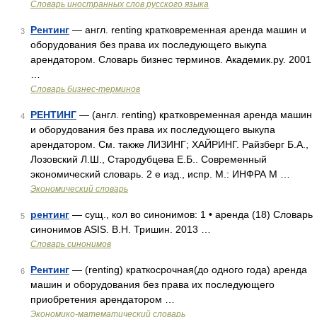
Словарь иностранных слов русского языка
Рентинг
— англ. renting кратковременная аренда машин и
3
оборудования без права их последующего выкупа
арендатором. Словарь бизнес терминов. Академик.ру. 2001
…
Словарь бизнес-терминов
РЕНТИНГ
— (англ. renting) кратковременная аренда машин
4
и оборудования без права их последующего выкупа
арендатором. См. также ЛИЗИНГ; ХАЙРИНГ. Райзберг Б.А.,
Лозовский Л.Ш., Стародубцева Е.Б.. Современный
экономический словарь. 2 е изд., испр. М.: ИНФРА М …
Экономический словарь
рентинг
— сущ., кол во синонимов: 1 • аренда (18) Словарь
5
синонимов ASIS. В.Н. Тришин. 2013 …
Словарь синонимов
Рентинг
— (renting) краткосрочная(до одного года) аренда
6
машин и оборудования без права их последующего
приобретения арендатором …
Экономико-математический словарь