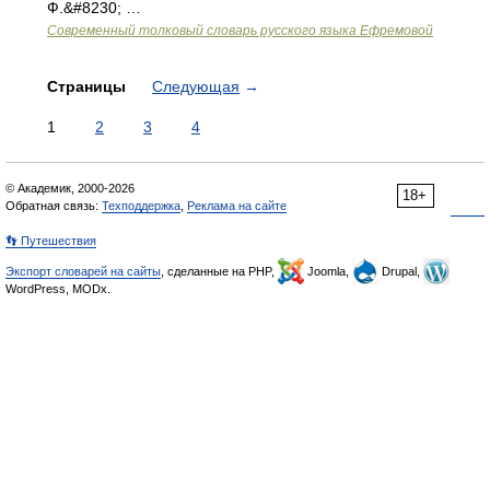
Ф.&#8230; …
Современный толковый словарь русского языка Ефремовой
Страницы
Следующая
→
1
2
3
4
© Академик, 2000-2026
18+
Обратная связь:
Техподдержка
,
Реклама на сайте
👣 Путешествия
Экспорт словарей на сайты
, сделанные на PHP,
Joomla,
Drupal,
WordPress, MODx.